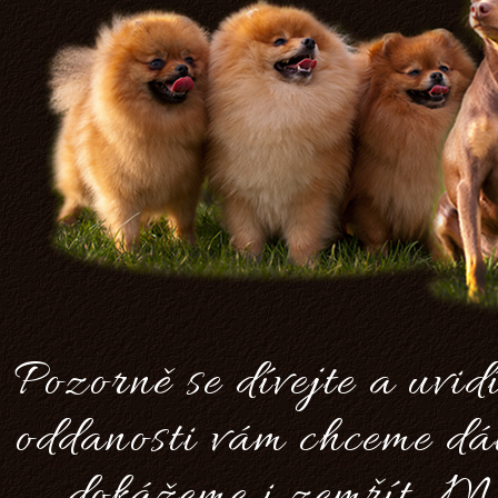
Pozorně se dívejte a uvidí
oddanosti vám chceme dát
dokážeme i zemřít. Má