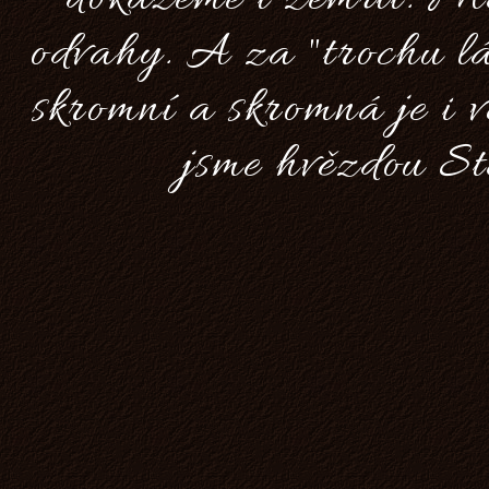
odvahy. A za "trochu lá
skromní a skromná je i v
jsme hvězdou St